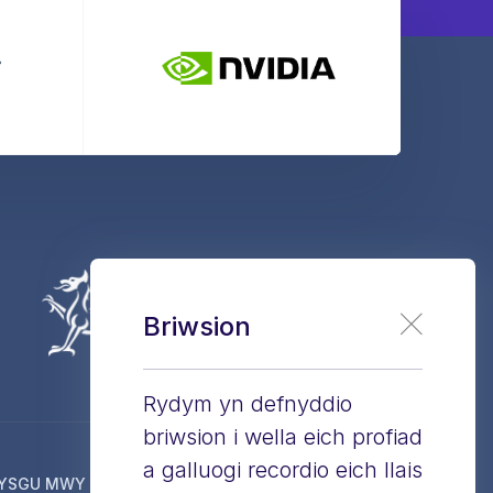
Briwsion
Rydym yn defnyddio
briwsion i wella eich profiad
a galluogi recordio eich llais
YSGU MWY