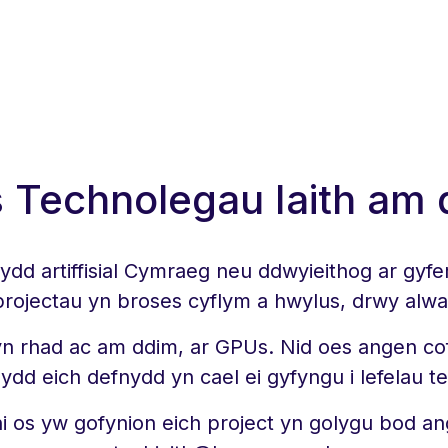
 Technolegau Iaith am
artiffisial Cymraeg neu ddwyieithog ar gyfer p
 projectau yn broses cyflym a hwylus, drwy alw
 yn rhad ac am ddim, ar GPUs. Nid oes angen c
ydd eich defnydd yn cael ei gyfyngu i lefelau t
ni os yw gofynion eich project yn golygu bod an