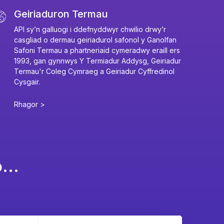
Geiriaduron Termau
API sy’n galluogi i ddefnyddwyr chwilio drwy’r
casgliad o dermau geiriadurol safonol y Ganolfan
Safoni Termau a phartneriaid cymeradwy eraill ers
1993, gan gynnwys Y Termiadur Addysg, Geiriadur
Termau'r Coleg Cymraeg a Geiriadur Cyffredinol
Cysgair.
Rhagor >
...