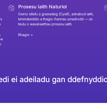
Prosesu Iaith Naturiol
Gwirio sillafu a gramadeg (Cysill), adnabod iaith,
ys
lemmateiddio a thagio rhannau ymadrodd — un
n
teulu o wasanaethau prosesu iaith.
,
Rhagor >
yw
n
di ei adeiladu gan ddefnyddio