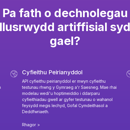
Pa fath o dechnolegau
lusrwydd artiffisial sy
gael?
Cyfieithu Peirianyddol
API cyfieithu peirianyddol er mwyn cyfieithu
n
testunau rhwng y Gymraeg a'r Saesneg. Mae rhai
modelau wedi'u hoptimeiddio i ddarparu
cyfieithiadau gwell ar gyfer testunau o wahanol
feysydd megis Iechyd, Gofal Cymdeithasol a
Deddfwriaeth.
Rhagor >