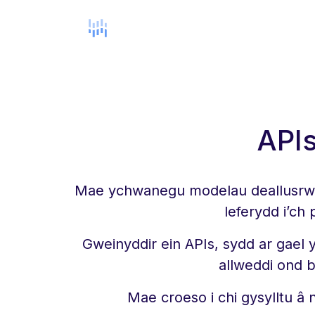
APIs
Mae ychwanegu modelau deallusrwydd 
leferydd i’ch
Gweinyddir ein APIs, sydd ar gael
allweddi ond b
Mae croeso i chi gysylltu â 