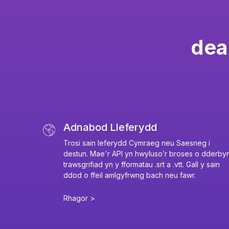
deal
Adnabod Lleferydd
Trosi sain leferydd Cymraeg neu Saesneg i
destun. Mae'r API yn hwyluso’r broses o dderby
trawsgrifiad yn y fformatau .srt a .vtt. Gall y sain
ddod o ffeil amlgyfrwng bach neu fawr.
Rhagor >