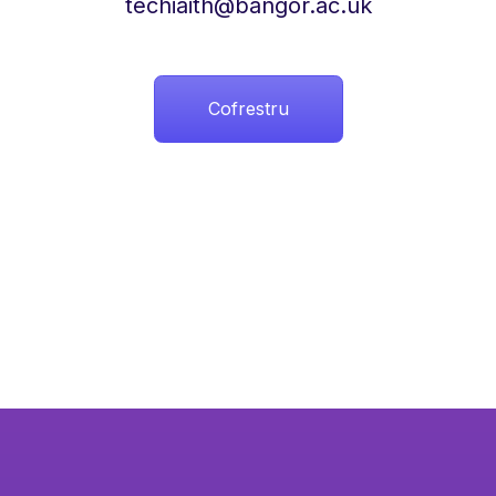
techiaith@bangor.ac.uk
Cofrestru