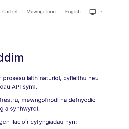
Cartref
Mewngofnodi
English
 ddim
rosesu iaith naturiol, cyfieithu neu
adau API syml.
ofrestru, mewngofnodi na defnyddio
eg a synhwyrol.
gen llacio’r cyfyngiadau hyn: