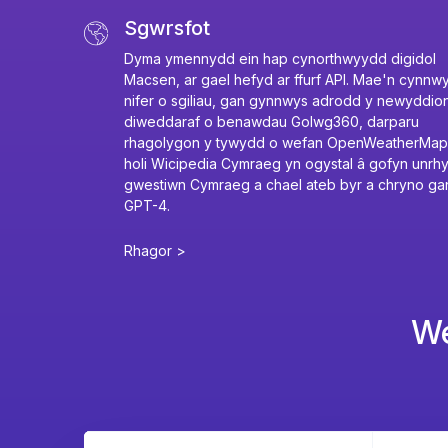
Sgwrsfot
Dyma ymennydd ein hap cynorthwyydd digidol
Macsen, ar gael hefyd ar ffurf API. Mae'n cynnw
nifer o sgiliau, gan gynnwys adrodd y newyddio
diweddaraf o benawdau Golwg360, darparu
rhagolygon y tywydd o wefan OpenWeatherMap
holi Wicipedia Cymraeg yn ogystal â gofyn unrh
gwestiwn Cymraeg a chael ateb byr a chryno ga
GPT-4.
Rhagor >
We