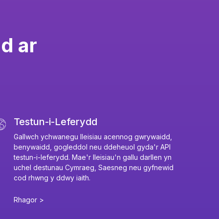
dd ar
Testun-i-Leferydd
Gallwch ychwanegu lleisiau acennog gwrywaidd,
benywaidd, gogleddol neu ddeheuol gyda'r API
testun-i-leferydd. Mae'r lleisiau'n gallu darllen yn
uchel destunau Cymraeg, Saesneg neu gyfnewid
cod rhwng y ddwy iaith.
Rhagor >